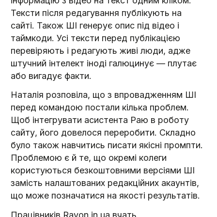
інформацію з відео на текст одним кліком.
Тексти після редагування публікують на
сайті. Також ШІ генерує опис під відео і
таймкоди. Усі тексти перед публікацією
перевіряють і редагують живі люди, адже
штучний інтелект іноді галюцинує — плутає
або вигадує факти.
Наталія розповіла, що з впровадженням ШІ
перед командою постали кілька проблем.
Щоб інтегрувати асистента Раю в роботу
сайту, його довелося переробити. Складно
було також навчитись писати якісні промпти.
Проблемою є й те, що окремі колеги
користуються безкоштовними версіями ШІ
замість налаштованих редакційних акаунтів,
що може позначатися на якості результатів.
Працівників
Rayon.in.ua
вчать