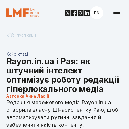
EN
Усі публікації
Кейс-стаді
Rayon.in.ua і Рая: як
штучний інтелект
оптимізує роботу редакції
гіперлокального медіа
Авторка:
Анна Ласій
Редакція мережевого медіа
Rayon.in.ua
створила власну ШІ-асистентку Раю, щоб
автоматизувати рутинні завдання й
забезпечити якість контенту.