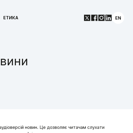
ЕТИКА
EN
овини
 аудіоверсій новин. Це дозволяє читачам слухати