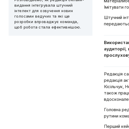
матеріалибе
видання інтегрувала штучний
Імітувати г
інтелект для озвучення новин
голосами ведучих та які ще
Штучний інт
розробки впроваджує команда,
передаютьсу
щоб робота стала ефективнішою.
Використа
аудиторії,
прослухову
Редакція с
редакція ак
Кісільчук, 
також працю
вдосконален
Головна ред
рутини кома
Перший кей