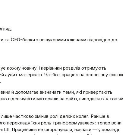
огляд.
еги та CEO-блоки з пошуковими ключами відповідно до
зує кожну новину, і керівники розділів отримують
й аудит матеріалів. Чатбот працює на основі внутрішніх
.
овини й допомагає визначати теми, які привертають
о підсвічувати матеріали на сайті, виводити їх у топ чи
 лише частково змінив ролі деяких колег. Раніше в
ого перекладу їхня роль трансформувалася: тепер вони
 ШІ. Працівників не скорочували, навпаки — у команді