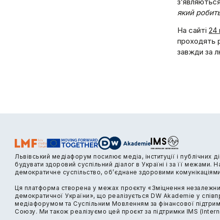
з’являються 
який робит
На сайті
24 
проходять р
завжди за 
Львівський медіафорум посилює медіа, інституції і публічних д
будувати здоровий суспільний діалог в Україні і за її межами. 
демократичне суспільство, об’єднане здоровими комунікаціями
Ця платформа створена у межах проєкту «Зміцнення незалежни
демократичної України», що реалізується DW Akademie у співпр
медіафорумом та Суспільним Мовленням за фінансової підтри
Союзу. Ми також реалізуємо цей проєкт за підтримки IMS (Intern