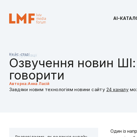
AI-КАТАЛ
Кейс-стаді
Усі публікації
Озвучення новин ШІ:
говорити
Авторка:
Анна Ласій
Завдяки новим технологіям новини сайту
24 каналу
мож
Один із нап
Розповідаємо, як редакція онлайн-