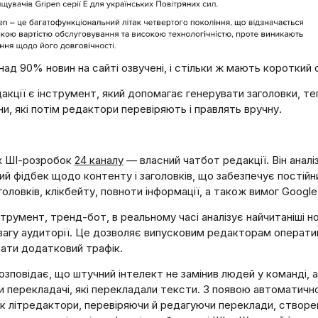
над 90% новин на сайті озвучені, і стільки ж мають короткий 
акції є інструмент, який допомагає генерувати заголовки, т
ни, які потім редактори перевіряють і правлять вручну.
х ШІ-розробок
24 каналу
— власний чатбот редакції. Він аналі
й фідбек щодо контенту і заголовків, що забезпечує постійни
головків, клікбейту, повноти інформації, а також вимог Google
трумент, тренд-бот, в реальному часі аналізує найчитаніші н
вагу аудиторії. Це дозволяє випусковим редакторам оперативн
рати додатковий трафік.
озповідає, що штучний інтелект не замінив людей у команді, а
и перекладачі, які перекладали тексти. З появою автоматичн
 літредактори, перевіряючи й редагуючи переклади, створені