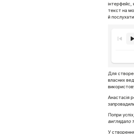
інтерфейс, 
текст на мо
й послухати 
Для створен
власних вед
використову
Анастасія р
запровадили
Попри успіх
виглядало т
У створення