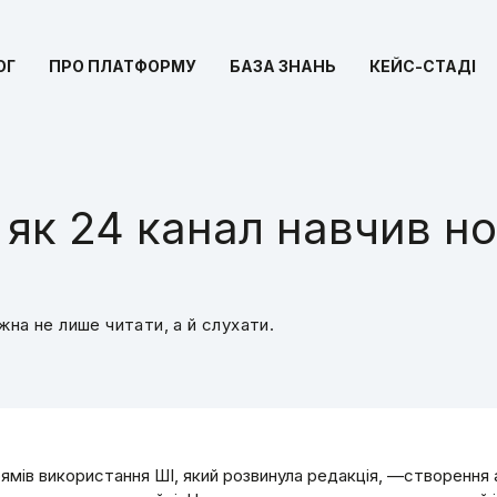
ОГ
ПРО ПЛАТФОРМУ
БАЗА ЗНАНЬ
КЕЙС-СТАДІ
 як 24 канал навчив н
на не лише читати, а й слухати.
рямів використання ШІ, який розвинула редакція, —створення