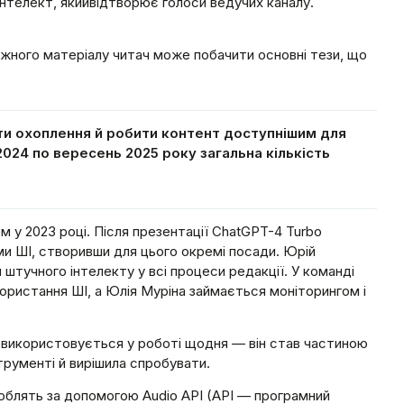
інтелект, якийвідтворює голоси ведучих каналу.
ожного матеріалу читач може побачити основні тези, що
 охоплення й робити контент доступнішим для
2024 по вересень 2025 року загальна кількість
 у 2023 році. Після презентації ChatGPT-4 Turbo
ми ШІ, створивши для цього окремі посади. Юрій
 штучного інтелекту у всі процеси редакції. У команді
користання ШІ, а Юлія Муріна займається моніторингом і
І використовується у роботі щодня — він став частиною
трументі й вирішила спробувати.
роблять за допомогою Audio API (API — програмний