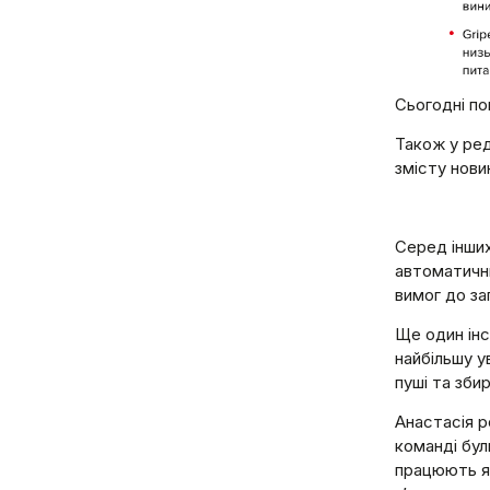
Сьогодні по
Також у ред
змісту нови
Серед інши
автоматични
вимог до за
Ще один інс
найбільшу у
пуші та зби
Анастасія р
команді бул
працюють як