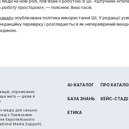
люди на нові ролі, пов’язані з роботою зі ШІ.
«Штучний інтеле
ь роботу простішою»
, — пояснює Анастасія.
каналу
опублікована політика використання ШІ. У редакції усв
едакційну перевірку і розглядаються як неперевірений вихідн
людиною.
AI-КАТАЛОГ
ПРО КАТАЛО
ієвців, спроможних
Наша мета — дієве й
БАЗА ЗНАНЬ
КЕЙС-СТАДІ
.
х медіа для сильної
ЕТИКА
аці з Львівським
мки Європейського
ational Media Support).