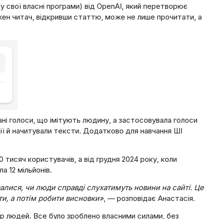
у свої власні програми) від OpenAI, який перетворює
ожен читач, відкривши статтю, може не лише прочитати, а
ні голоси, що імітують людину, а застосовувала голоси
ії й начитували тексти. Додатково для навчання ШІ
 тисяч користувачів, а від грудня 2024 року, коли
а 12 мільйонів.
лися, чи люди справді слухатимуть новини на сайті. Це
ти, а потім робити висновки»
, — розповідає Анастасія.
дбір людей. Все було зроблено власними силами, без