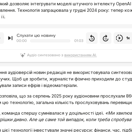
який дозволяє інтегрувати моделі штучного інтелекту OpenAI 
влення. Технологія запрацювала у грудні 2024 року: тепер к
її.
ня аудіоверсій новин редакція не використовувала синтезова
учих. Щоб це зробити, журналісти фізично приходили до студ
вали записи ефірів і відеоматеріали.
озповіла, що за серпень 2025 року аудіоновини прослухали 860
 цю технологію, загальна кількість прослуховувань перевищил
, команда спершу сумнівалася у доцільності ідеї.
«Ми хвилюва
рішки дивно. Але це саме той випадок, коли треба спробува
 цієї технології інвестували значні ресурси: фінанси, час, пі