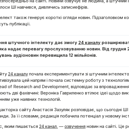
зпосередньо на сайті. Новини озвучує не людина, а штучний 
олоси ШІ навчився, дивлячись записиефірів.
елект також генерує короткі огляди новин. Підзаголовком к
ть публікації.
ння штучного інтелекту дає змогу
24 каналу
розширювати
 яка надає перевагу прослуховуванню новин. Від грудня 
вань аудіоновин перевищила 12 мільйонів.
айту
24 каналу
почала експериментувати зі штучним інтелектом
тивізувала цей напрям і почала системну роботу з технологія
Head of Research and Development, відповідає за впровадження
ють дві фахівчині: Вероніка Гавриленко втілює ідеї щодо ви
ням уже наявних технологій.
акторка сайту Анастасія Зазуляк розповідає, що сьогодні Ш
нди. За її словами, редакція побачила потенціал у новому інс
с, яким пишається
24 канал
, —
озвучення
новин на сайті. Це 