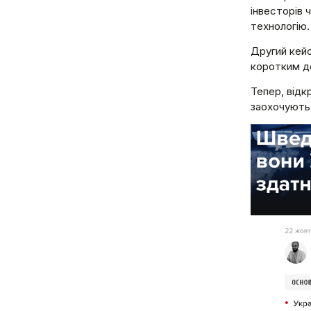
інвесторів 
технологію
Другий кей
коротким до
Тепер, від
заохочують 