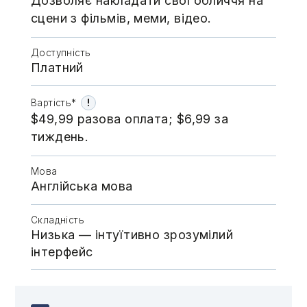
Дозволяє накладати свої обличчя на
сцени з фільмів, меми, відео.
Доступність
Платний
!
Вартість*
$49,99 разова оплата; $6,99 за
тиждень.
Мова
Англійська мова
Складність
Низька — інтуїтивно зрозумілий
інтерфейс