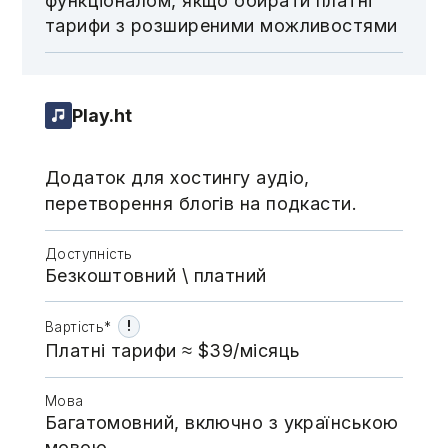
функціоналом, якщо обирати платні
тарифи з розширеними можливостями
Play.ht
Додаток для хостингу аудіо,
перетворення блогів на подкасти.
Доступність
Безкоштовний \​​​​ платний
!
Вартість*
Платні тарифи ≈ $39/місяць
Мова
Багатомовний, включно з українською
мовою