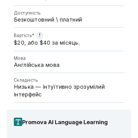
Доступність
Безкоштовний \​​​​ платний
!
Вартість*
$20, aбо $40 за місяць.
Мова
Англійська мова
Складність
Низька — інтуїтивно зрозумілий
інтерфейс
Promova AI Language Learning