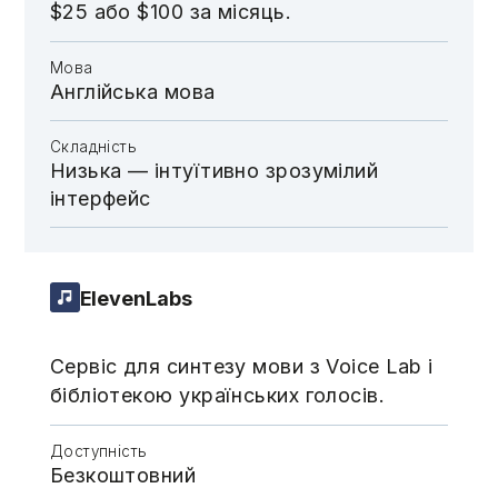
$25 або $100 за місяць.
Мова
Англійська мова
Складність
Низька — інтуїтивно зрозумілий
інтерфейс
ElevenLabs
Сервіс для синтезу мови з Voice Lab і
бібліотекою українських голосів.
Доступність
Безкоштовний